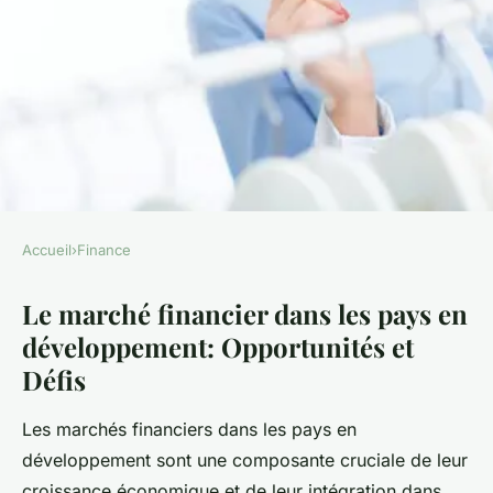
Accueil
›
Finance
FINANCE
Le marché financier dans les pays en
Le marché financier dans les
développement: Opportunités et
pays en développement
Défis
Noham
•
8 novembre 2024
•
7 min de lecture
Les marchés financiers dans les pays en
développement sont une composante cruciale de leur
croissance économique et de leur intégration dans