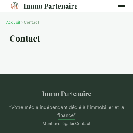
Immo Partenaire
Accueil
›
Contact
Contact
Immo Partenaire
“Votre média indépendant dédié à l'immobilier et la
finance”
Mentions légales
Contact