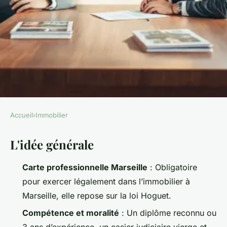
Accueil
›
Immobilier
IMMOBILIER
L'idée générale
Guide des conditions pour
obtenir une carte
Carte professionnelle Marseille
: Obligatoire
professionnelle d'agent
pour exercer légalement dans l’immobilier à
immobilier à Marseille
Marseille, elle repose sur la loi Hoguet.
Compétence et moralité
: Un diplôme reconnu ou
Dulce
•
07/04/2026 18:45
•
8 min de lecture